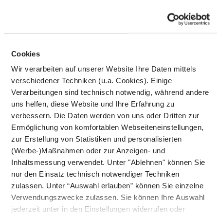
Preis
Cookies
Wir verarbeiten auf unserer Website Ihre Daten mittels
verschiedener Techniken (u.a. Cookies). Einige
Verarbeitungen sind technisch notwendig, während andere
uns helfen, diese Website und Ihre Erfahrung zu
verbessern. Die Daten werden von uns oder Dritten zur
Ermöglichung von komfortablen Webseiteneinstellungen,
DU SPARST 30%
AUSVERKAUFT
zur Erstellung von Statistiken und personalisierten
tragetasche one
tshirt fries before
(Werbe-)Maßnahmen oder zur Anzeigen- und
line pommes
guys® granit
Inhaltsmessung verwendet. Unter "Ablehnen" können Sie
nur den Einsatz technisch notwendiger Techniken
black
zulassen. Unter “Auswahl erlauben” können Sie einzelne
Angebotspreis
Regulärer
24,43 €
34,90 €
Verwendungszwecke zulassen. Sie können Ihre Auswahl
Preis
Angebotspreis
Regulärer
10,43 €
14,90 €
jederzeit unter in den Einstellungen widerrufen oder