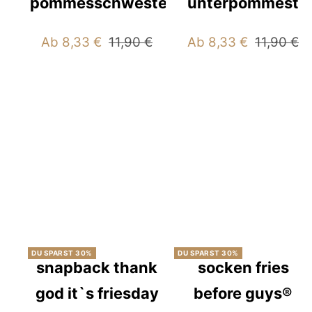
pommesschwester
unterpommest
Angebotspreis
Regulärer
Angebotspreis
Reguläre
Ab 8,33 €
11,90 €
Ab 8,33 €
11,90 €
Preis
Preis
DU SPARST 30%
DU SPARST 30%
snapback thank
socken fries
god it`s friesday
before guys®