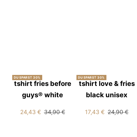
DU SPARST 30%
DU SPARST 30%
tshirt fries before
tshirt love & fries
guys® white
black unisex
Angebotspreis
Regulärer
Angebotspreis
Regulärer
24,43 €
34,90 €
17,43 €
24,90 €
Preis
Preis