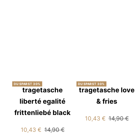
Preis
Preis
DU SPARST 30%
DU SPARST 30%
tragetasche
tragetasche love
liberté egalité
& fries
frittenliebé black
Angebotspreis
Regulärer
10,43 €
14,90 €
Preis
Angebotspreis
Regulärer
10,43 €
14,90 €