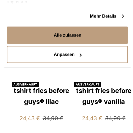
anpassen.
Preis
Impressum
|
Datenschutz
Mehr Details
Alle zulassen
Anpassen
AUSVERKAUFT
AUSVERKAUFT
tshirt fries before
tshirt fries before
guys® lilac
guys® vanilla
Angebotspreis
Regulärer
Angebotspreis
Regulärer
24,43 €
34,90 €
24,43 €
34,90 €
Preis
Preis