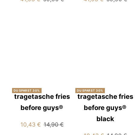
Preis
Preis
DU SPARST 30%
DU SPARST 30%
tragetasche fries
tragetasche fries
before guys®
before guys®
black
Angebotspreis
Regulärer
10,43 €
14,90 €
Preis