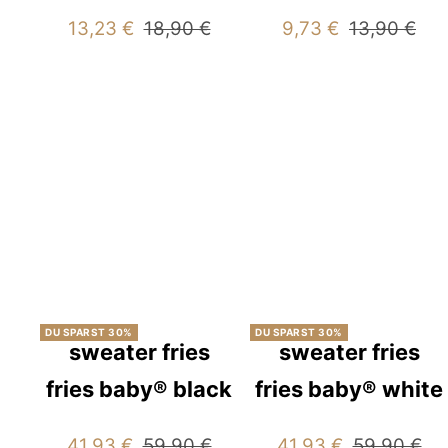
Angebotspreis
Regulärer
Angebotspreis
Regulärer
13,23 €
18,90 €
9,73 €
13,90 €
Preis
Preis
DU SPARST 30%
DU SPARST 30%
sweater fries
sweater fries
fries baby® black
fries baby® white
Angebotspreis
Regulärer
Angebotspreis
Regulärer
41,93 €
59,90 €
41,93 €
59,90 €