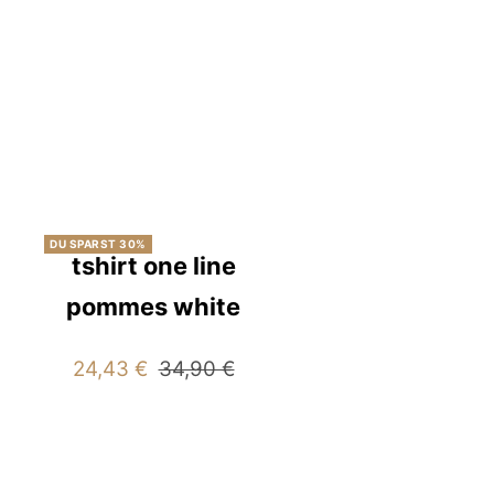
DU SPARST 30%
tshirt one line
pommes white
Angebotspreis
Regulärer
24,43 €
34,90 €
Preis