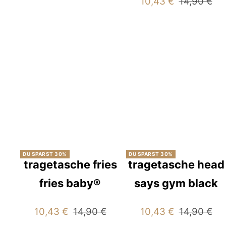
Angebotspreis
Regulärer
10,43 €
14,90 €
Preis
DU SPARST 30%
DU SPARST 30%
tragetasche fries
tragetasche head
fries baby®
says gym black
Angebotspreis
Regulärer
Angebotspreis
Regulärer
10,43 €
14,90 €
10,43 €
14,90 €