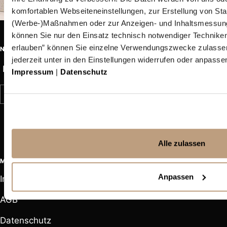
komfortablen Webseiteneinstellungen, zur Erstellung von Stat
(Werbe-)Maßnahmen oder zur Anzeigen- und Inhaltsmessung
können Sie nur den Einsatz technisch notwendiger Technike
erlauben” können Sie einzelne Verwendungszwecke zulassen
NEUES AUS DEM FRITTENHIMMEL
jederzeit unter in den Einstellungen widerrufen oder anpasse
Deine E-Mail
Impressum
|
Datenschutz
REGISTRIEREN
Alle zulassen
MENÜ
SOCIAL
Anpassen
Impressum
F
F
F
F
AGB
o
o
o
o
Datenschutz
l
l
l
l