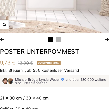
POSTER UNTERPOMMEST
Angebotspreis
9,73 €
Regulärer
13,90 €
DU SPARST 30%
Preis
Inkl. Steuern. , ab 55€ kostenloser
Versand
Michael Brüge, Lynda Weber
und über 130.000 weitere
sind Frittenliebhaber
21 x 30 cm / 30 x 40 cm