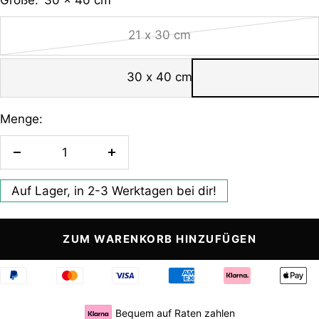
Größe:
30 x 40 cm
Größe
21 x 30 cm
wählen
30 x 40 cm
Menge:
Auf Lager, in 2-3 Werktagen bei dir!
ZUM WARENKORB HINZUFÜGEN
Bequem auf Raten zahlen