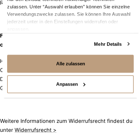
Retouren bitte an:
zulassen. Unter “Auswahl erlauben” können Sie einzelne
Verwendungszwecke zulassen. Sie können Ihre Auswahl
jederzeit unter in den Einstellungen widerrufen oder
anpassen.
Frittenliebe
Impressum
|
Datenschutz
Mehr Details
c/o hashtag Fulfillment GmbH
Halle S.02
Alle zulassen
Otto-Hahn-Allee 37
D-50374 Erftstadt
Anpassen
Germany
Weitere Informationen zum Widerrufsrecht findest du
unter
Widerrufsrecht >