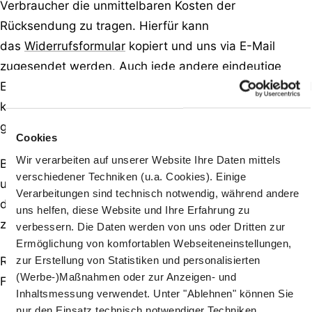
Verbraucher die unmittelbaren Kosten der
Rücksendung zu tragen. Hierfür kann
das
Widerrufsformular
kopiert und uns via E-Mail
zugesendet werden. Auch jede andere eindeutige
Erklärung uns gegenüber ist ausreichend. Anschließend
kann das Paket an unseren Fulfillment-Dienstleister
gesendet werden.
Cookies
Wir verarbeiten auf unserer Website Ihre Daten mittels
Bitte kontaktiere den Kundensupport
verschiedener Techniken (u.a. Cookies). Einige
unter
shop@frittenliebe.de
sofern es Probleme mit
Verarbeitungen sind technisch notwendig, während andere
deiner Lieferung gibt oder du deine Bestellung
uns helfen, diese Website und Ihre Erfahrung zu
zurückschicken möchtest.
verbessern. Die Daten werden von uns oder Dritten zur
Ermöglichung von komfortablen Webseiteneinstellungen,
zur Erstellung von Statistiken und personalisierten
Rücksendungen sind bitte ausschließlich an unseren
(Werbe-)Maßnahmen oder zur Anzeigen- und
Fulfillment-Dienstleister zu senden.
Inhaltsmessung verwendet. Unter "Ablehnen" können Sie
nur den Einsatz technisch notwendiger Techniken