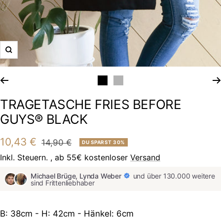
TRAGETASCHE FRIES BEFORE
GUYS® BLACK
Angebotspreis
10,43 €
Regulärer
14,90 €
DU SPARST 30%
Preis
Inkl. Steuern. , ab 55€ kostenloser
Versand
Michael Brüge, Lynda Weber
und über 130.000 weitere
sind Frittenliebhaber
B: 38cm - H: 42cm - Hänkel: 6cm