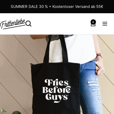
Direkt
SUMMER SALE 30 % + Kostenloser Versand ab 55€
zum
Inhalt
0
Suche
Warenkorb
Navig
Zur
Startseite