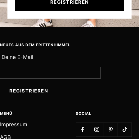
REGISTRIEREN
NEUES AUS DEM FRITTENHIMMEL
Deine E-Mail
REGISTRIEREN
MENÜ
SOCIAL
Impressum
F
F
F
F
AGB