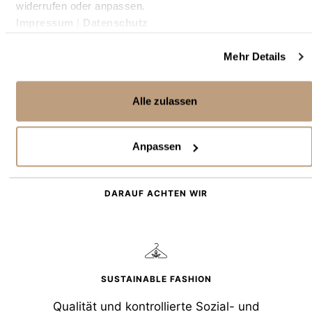
widerrufen oder anpassen.
Unsere Mode wird fair und nachhaltig
Impressum
|
Datenschutz
produziert, um ethische Standards zu
Mehr Details
gewährleisten.
Alle zulassen
Anpassen
DARAUF ACHTEN WIR
SUSTAINABLE FASHION
Qualität und kontrollierte Sozial- und