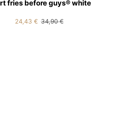
irt fries before guys® white
Angebotspreis
Regulärer
24,43 €
34,90 €
Preis