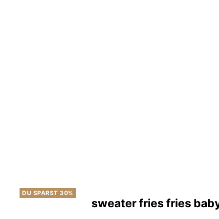
DU SPARST 30%
sweater fries fries bab