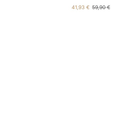
Angebotspreis
Reguläre
41,93 €
59,90 €
Preis