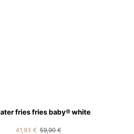
ter fries fries baby® white
Angebotspreis
Regulärer
41,93 €
59,90 €