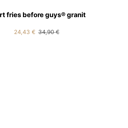
rt fries before guys® granit
Angebotspreis
Regulärer
24,43 €
34,90 €
Preis