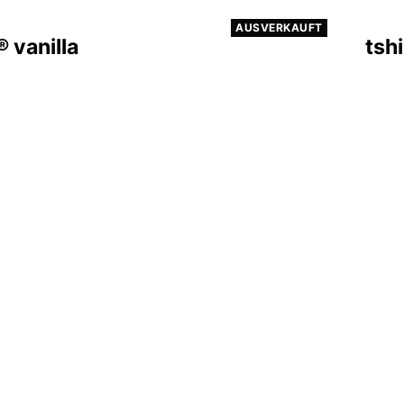
AUSVERKAUFT
® vanilla
tshi
r