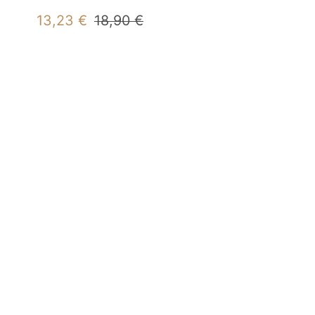
Angebotspreis
Regulärer
13,23 €
18,90 €
Preis