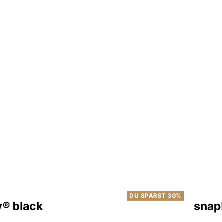
DU SPARST 30%
y® black
snap