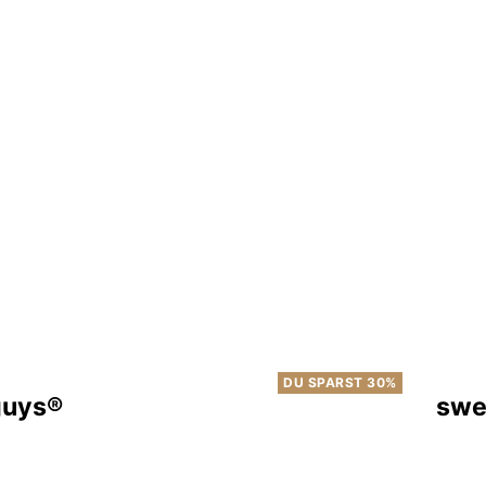
DU SPARST 30%
guys®
swea
r