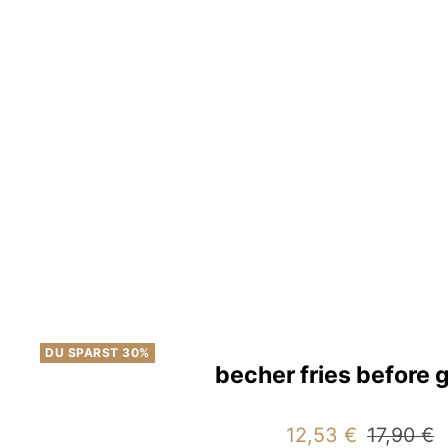
DU SPARST 30%
becher fries before 
Angebotspreis
Reguläre
12,53 €
17,90 €