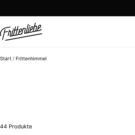
Direkt
zum
Inhalt
Zur
Startseite
Start
Frittenhimmel
44 Produkte