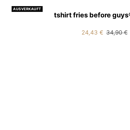
AUSVERKAUFT
tshirt fries before guys
Angebotspreis
Reguläre
24,43 €
34,90 €
Preis