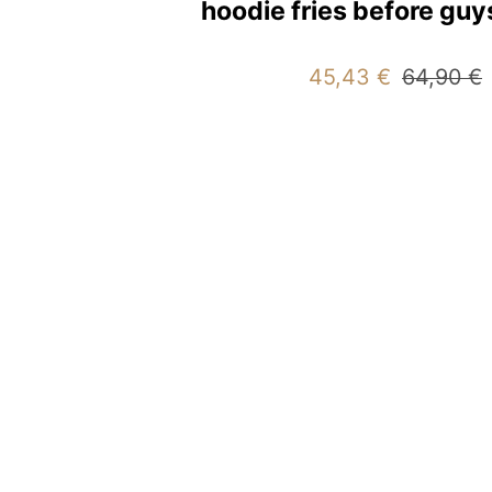
hoodie fries before guy
Angebotspreis
Reguläre
45,43 €
64,90 €
Preis